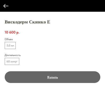
Вискодерм Скинко Е
10 600
р.
Объем
5,0 мл
Длительность
60 минут
Купить