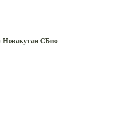
я Новакутан СБио