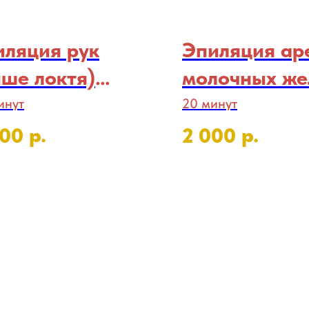
иляция рук
Эпиляция ар
ше локтя)
молочных же
ужская)
(Мужская)
инут
20 минут
р.
р.
500
2 000