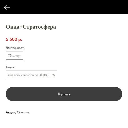
Онда+Стратосфера
5 500
р.
Длительность
75 минут
Акция
Для всех клиентов до 31.08.2026
Купить
Акция
/75 минут