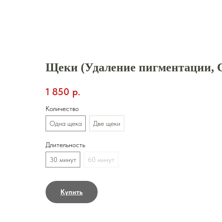
Закрыть
Щеки (Удаление пигментации, 
1 850
р.
Количество
Одна щека
Две щеки
Длительность
30 минут
60 минут
Купить