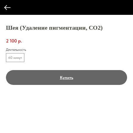
Шея (Удаление пигментации, СО2)
2 100
р.
Длительность
60 минут
Купить