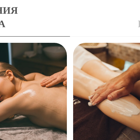
НИЯ
А